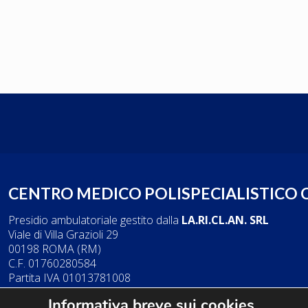
CENTRO MEDICO POLISPECIALISTICO
Presidio ambulatoriale gestito dalla
LA.RI.CL.AN. SRL
Viale di Villa Grazioli 29
00198 ROMA (RM)
C.F. 01760280584
Partita IVA 01013781008
Tel.
06 85356938
Informativa breve sui cookies
-
339 2192344