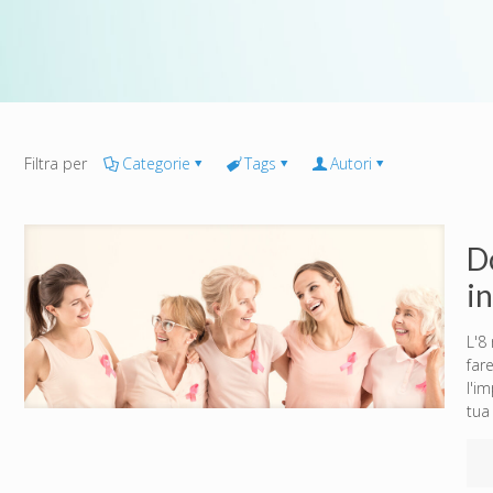
Filtra per
Categorie
Tags
Autori
D
i
L'8
far
l'i
tua 